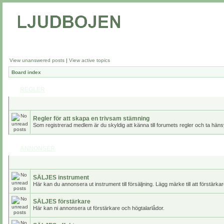
View unanswered posts
|
View active topics
Board index
REGLER
Regler för att skapa en trivsam stämning
Som registrerad medlem är du skyldig att känna till forumets regler och ta häns
ANNONSER
SÄLJES instrument
Här kan du annonsera ut instrument till försäljning. Lägg märke till att förstär
SÄLJES förstärkare
Här kan ni annonsera ut förstärkare och högtalarlådor.