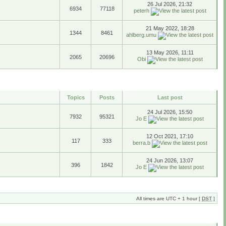
26 Jul 2026, 21:32
6934
77118
peterh
21 May 2022, 18:28
1344
8461
ahlberg.umu
13 May 2026, 11:11
2065
20696
Obi
Topics
Posts
Last post
24 Jul 2026, 15:50
7932
95321
Jo E
12 Oct 2021, 17:10
117
333
berra.b
24 Jun 2026, 13:07
396
1842
Jo E
All times are UTC + 1 hour [
DST
]