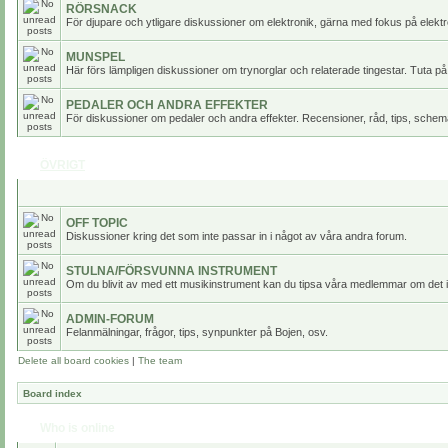
RÖRSNACK
För djupare och ytligare diskussioner om elektronik, gärna med fokus på elektr
MUNSPEL
Här förs lämpligen diskussioner om trynorglar och relaterade tingestar. Tuta på
PEDALER OCH ANDRA EFFEKTER
För diskussioner om pedaler och andra effekter. Recensioner, råd, tips, scheman
ÖVRIGT
OFF TOPIC
Diskussioner kring det som inte passar in i något av våra andra forum.
STULNA/FÖRSVUNNA INSTRUMENT
Om du blivit av med ett musikinstrument kan du tipsa våra medlemmar om det i
ADMIN-FORUM
Felanmälningar, frågor, tips, synpunkter på Bojen, osv.
Delete all board cookies
|
The team
Board index
Who is online