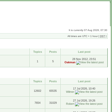
It is currently 07 Aug 2026, 07:30
All times are UTC + 1 hour [
DST
]
Topics
Posts
Last post
28 Nov 2012, 23:51
1
5
Oakman
Topics
Posts
Last post
17 Jul 2026, 10:40
12602
65535
Wilmer
27 Jul 2026, 19:26
7654
31029
Robert