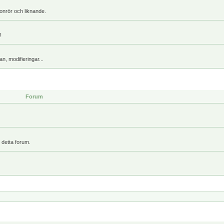
onrör och liknande.
!
, modifieringar...
Forum
 detta forum.