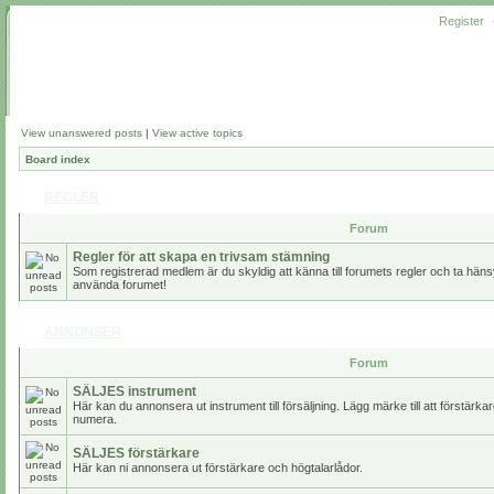
Register
View unanswered posts
|
View active topics
Board index
REGLER
Forum
Regler för att skapa en trivsam stämning
Som registrerad medlem är du skyldig att känna till forumets regler och ta hänsy
använda forumet!
ANNONSER
Forum
SÄLJES instrument
Här kan du annonsera ut instrument till försäljning. Lägg märke till att förstärk
numera.
SÄLJES förstärkare
Här kan ni annonsera ut förstärkare och högtalarlådor.