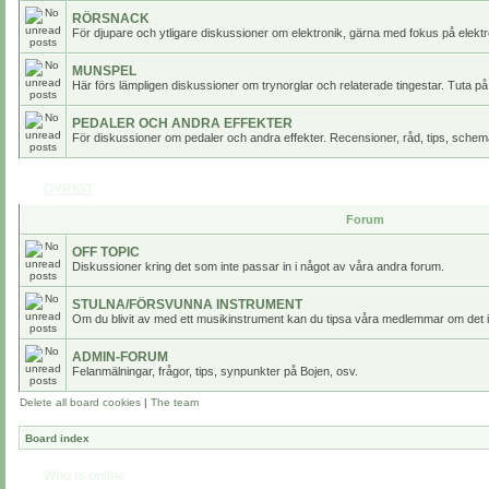
RÖRSNACK
För djupare och ytligare diskussioner om elektronik, gärna med fokus på elektr
MUNSPEL
Här förs lämpligen diskussioner om trynorglar och relaterade tingestar. Tuta på
PEDALER OCH ANDRA EFFEKTER
För diskussioner om pedaler och andra effekter. Recensioner, råd, tips, scheman
ÖVRIGT
Forum
OFF TOPIC
Diskussioner kring det som inte passar in i något av våra andra forum.
STULNA/FÖRSVUNNA INSTRUMENT
Om du blivit av med ett musikinstrument kan du tipsa våra medlemmar om det i
ADMIN-FORUM
Felanmälningar, frågor, tips, synpunkter på Bojen, osv.
Delete all board cookies
|
The team
Board index
Who is online