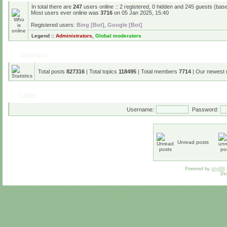
In total there are
247
users online :: 2 registered, 0 hidden and 245 guests (bas
Most users ever online was
3716
on 05 Jan 2025, 15:40
Registered users:
Bing [Bot]
,
Google [Bot]
Legend ::
Administrators
,
Global moderators
Statistics
Total posts
827316
| Total topics
118495
| Total members
7714
| Our newest
Login
Username:
Password:
Unread posts
Powered by
phpBB
De