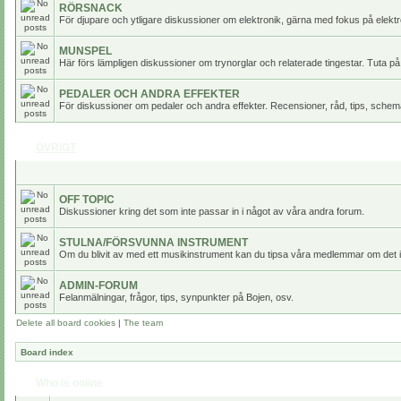
RÖRSNACK
För djupare och ytligare diskussioner om elektronik, gärna med fokus på elektr
MUNSPEL
Här förs lämpligen diskussioner om trynorglar och relaterade tingestar. Tuta på
PEDALER OCH ANDRA EFFEKTER
För diskussioner om pedaler och andra effekter. Recensioner, råd, tips, scheman
ÖVRIGT
OFF TOPIC
Diskussioner kring det som inte passar in i något av våra andra forum.
STULNA/FÖRSVUNNA INSTRUMENT
Om du blivit av med ett musikinstrument kan du tipsa våra medlemmar om det i
ADMIN-FORUM
Felanmälningar, frågor, tips, synpunkter på Bojen, osv.
Delete all board cookies
|
The team
Board index
Who is online