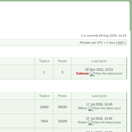
It is currently 09 Aug 2026, 14:16
All times are UTC + 1 hour [
DST
]
Topics
Posts
Last post
28 Nov 2012, 23:51
1
5
Oakman
Topics
Posts
Last post
17 Jul 2026, 10:40
12602
65535
Wilmer
27 Jul 2026, 19:26
7654
31029
Robert