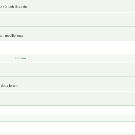
onrör och liknande.
!
, modifieringar...
Forum
 detta forum.