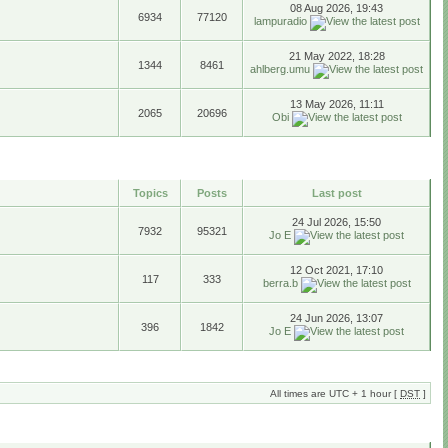
08 Aug 2026, 19:43
6934
77120
lampuradio
21 May 2022, 18:28
1344
8461
ahlberg.umu
13 May 2026, 11:11
2065
20696
Obi
Topics
Posts
Last post
24 Jul 2026, 15:50
7932
95321
Jo E
12 Oct 2021, 17:10
117
333
berra.b
24 Jun 2026, 13:07
396
1842
Jo E
All times are UTC + 1 hour [
DST
]