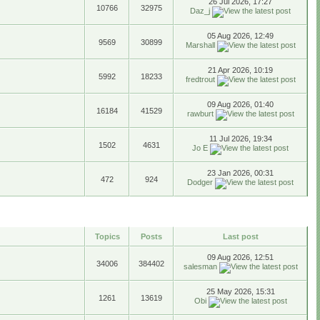
26 Jul 2026, 17:27
10766
32975
Daz_j
05 Aug 2026, 12:49
9569
30899
Marshall
21 Apr 2026, 10:19
5992
18233
fredtrout
09 Aug 2026, 01:40
16184
41529
rawburt
11 Jul 2026, 19:34
1502
4631
Jo E
23 Jan 2026, 00:31
472
924
Dodger
Topics
Posts
Last post
09 Aug 2026, 12:51
34006
384402
salesman
25 May 2026, 15:31
1261
13619
Obi